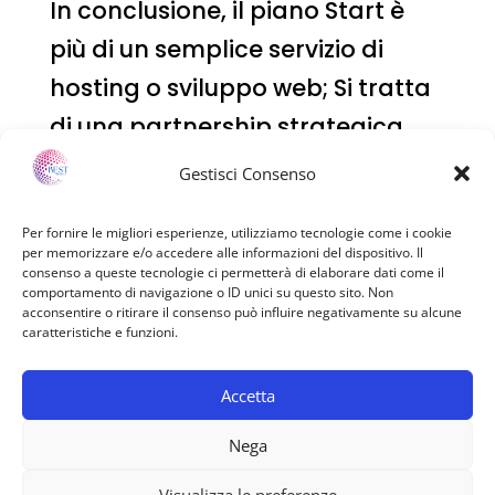
In conclusione, il piano Start è
più di un semplice servizio di
hosting o sviluppo web; Si tratta
di una partnership strategica
per liberi professionisti e
Gestisci Consenso
professionisti che vogliono
Per fornire le migliori esperienze, utilizziamo tecnologie come i cookie
costruire e rafforzare la propria
per memorizzare e/o accedere alle informazioni del dispositivo. Il
consenso a queste tecnologie ci permetterà di elaborare dati come il
presenza online. Con il tuo
comportamento di navigazione o ID unici su questo sito. Non
acconsentire o ritirare il consenso può influire negativamente su alcune
abbonamento Start, sei pronto a
caratteristiche e funzioni.
fare il prossimo grande passo
nel mondo digitale.
Accetta
Nega
Visualizza le preferenze