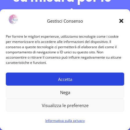
vostre esigenze
Gestisci Consenso
Per fornire le migliori esperienze, utilizziamo tecnologie come i cookie
per memorizzare e/o accedere alle informazioni del dispositivo. Il
Siamo consapevoli di quanto sia
consenso a queste tecnologie ci permetterà di elaborare dati come il
comportamento di navigazione o ID unici su questo sito. Non
cruciale l’attività che gestite, ed
acconsentire o ritirare il consenso può influire negativamente su alcune
caratteristiche e funzioni.
è per questo che abbiamo
sviluppato
abbonamenti IT
su
Accetta
misura progettati per consentire
Nega
a voi e al vostro team di
Visualizza le preferenze
lavorare. per svolgere le vostre
Informativa sulla privacy
attività senza eccessive